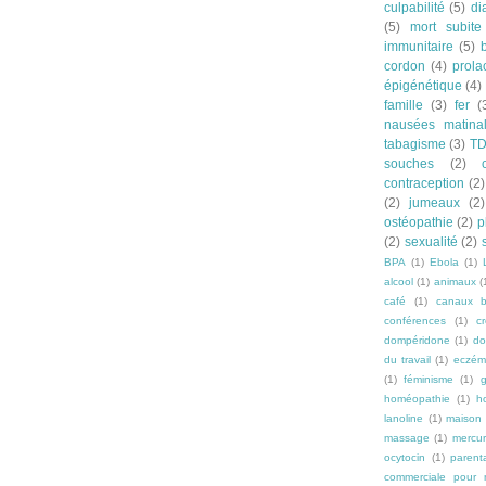
culpabilité
(5)
di
(5)
mort subite
immunitaire
(5)
cordon
(4)
prola
épigénétique
(4)
famille
(3)
fer
(
nausées matina
tabagisme
(3)
T
souches
(2)
contraception
(2)
(2)
jumeaux
(2)
ostéopathie
(2)
p
(2)
sexualité
(2)
BPA
(1)
Ebola
(1)
alcool
(1)
animaux
(
café
(1)
canaux b
conférences
(1)
c
dompéridone
(1)
do
du travail
(1)
eczém
(1)
féminisme
(1)
g
homéopathie
(1)
h
lanoline
(1)
maison
massage
(1)
mercu
ocytocin
(1)
parenta
commerciale pour n