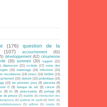
nt
(176)
question de la
(107)
accouchement
(92)
5)
développement
(62)
césarienne
rité
(30)
sommeil
(30)
support
(22)
)
dépression
(21)
co-dodo
(17)
soins des
lergies
(16)
maternage
(16)
infections
(15)
ore microbienne
(14)
stress
(14)
fertilité
(13)
ttachement
(10)
obésité
(10)
probiotique
(10)
age
(10)
les premiers jours
(9)
placenta
(9)
amine D
(9)
banque de lait
(8)
cancer
(8)
es
(8)
fiv
(8)
peau-à-peau
(8)
portage
(8)
ue de presse
(7)
diabète
(6)
introduction des
 kangourou
(6)
système de santé
(6)
AVAC
(5)
antidépresseurs
(5)
asthme
(5)
couple
(5)