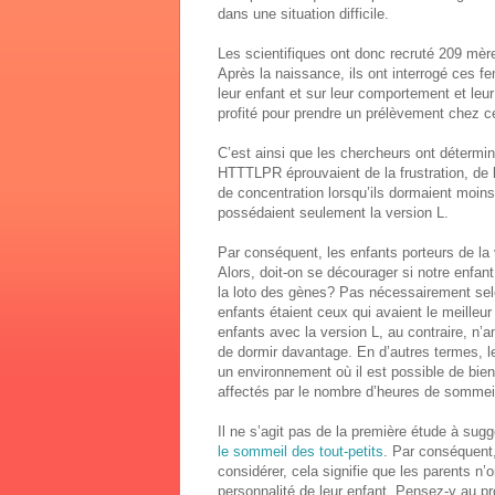
dans une situation difficile.
Les scientifiques ont donc recruté 209 mèr
Après la naissance, ils ont interrogé ces 
leur enfant et sur leur comportement et leu
profité pour prendre un prélèvement chez ces 
C’est ainsi que les chercheurs ont détermin
HTTTLPR éprouvaient de la frustration, de l
de concentration lorsqu’ils dormaient moins
possédaient seulement la version L.
Par conséquent, les enfants porteurs de l
Alors, doit-on se décourager si notre enfan
la loto des gènes? Pas nécessairement selo
enfants étaient ceux qui avaient le meilleu
enfants avec la version L, au contraire, n’
de dormir davantage. En d’autres termes, l
un environnement où il est possible de bien
affectés par le nombre d’heures de sommei
Il ne s’agit pas de la première étude à sug
le sommeil des tout-petits
. Par conséquent
considérer, cela signifie que les parents n’o
personnalité de leur enfant. Pensez-y au pro