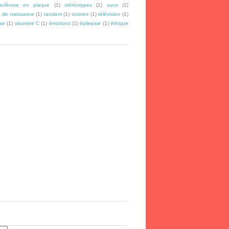
sclérose en plaque
(1)
stéréotypes
(1)
suce
(1)
 de naissance
(1)
tandem
(1)
toxines
(1)
télévision
(1)
se
(1)
vitamine C
(1)
émotions
(1)
épilepsie
(1)
éthique