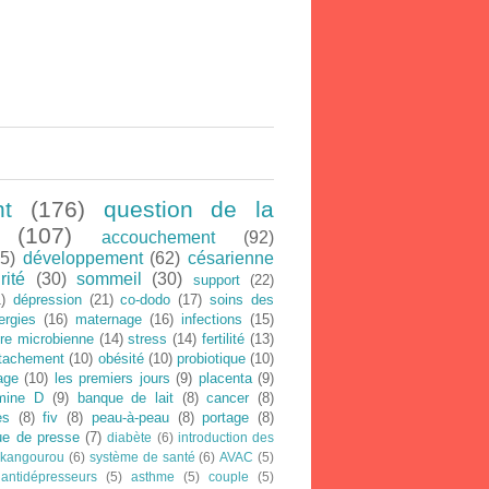
nt
(176)
question de la
(107)
accouchement
(92)
5)
développement
(62)
césarienne
rité
(30)
sommeil
(30)
support
(22)
)
dépression
(21)
co-dodo
(17)
soins des
lergies
(16)
maternage
(16)
infections
(15)
ore microbienne
(14)
stress
(14)
fertilité
(13)
ttachement
(10)
obésité
(10)
probiotique
(10)
age
(10)
les premiers jours
(9)
placenta
(9)
amine D
(9)
banque de lait
(8)
cancer
(8)
es
(8)
fiv
(8)
peau-à-peau
(8)
portage
(8)
ue de presse
(7)
diabète
(6)
introduction des
 kangourou
(6)
système de santé
(6)
AVAC
(5)
antidépresseurs
(5)
asthme
(5)
couple
(5)