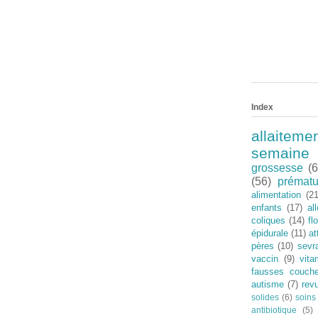
Index
allaiteme
semaine
grossesse
(6
(56)
prématu
alimentation
(21
enfants
(17)
al
coliques
(14)
fl
épidurale
(11)
a
pères
(10)
sevr
vaccin
(9)
vit
fausses couch
autisme
(7)
rev
solides
(6)
soins
antibiotique
(5)