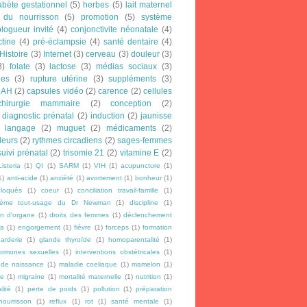
abète gestationnel
(5)
herbes
(5)
lait maternel
 du nourrisson
(5)
promotion
(5)
système
blogueur invité
(4)
conjonctivite néonatale
(4)
ctine
(4)
pré-éclampsie
(4)
santé dentaire
(4)
Histoire
(3)
Internet
(3)
cerveau
(3)
douleur
(3)
3)
folate
(3)
lactose
(3)
médias sociaux
(3)
les
(3)
rupture utérine
(3)
suppléments
(3)
DAH
(2)
capsules vidéo
(2)
carence
(2)
cellules
chirurgie mammaire
(2)
conception
(2)
diagnostic prénatal
(2)
induction
(2)
jaunisse
langage
(2)
muguet
(2)
médicaments
(2)
leurs
(2)
rythmes circadiens
(2)
sages-femmes
suivi prénatal
(2)
trisomie 21
(2)
vitamine E
(2)
Listeria
(1)
QI
(1)
SARM
(1)
VIH
(1)
acupuncture
(1)
1)
anti-acide
(1)
anxiété
(1)
avortement
(1)
bonheur
(1)
loqués
(1)
coeur
(1)
conciliation travail-famille
(1)
rème tout-usage du Dr Newman
(1)
discipline
(1)
n d'organe
(1)
droits des femmes
(1)
déclenchement
a
(1)
engorgement
(1)
fièvre
(1)
forceps
(1)
formation
arderie
(1)
glande thyroïde
(1)
homoparentalité
(1)
ormones sexuelles
(1)
interventions obstétricales
(1)
 de naissance
(1)
maladie coeliaque
(1)
mamelon
(1)
re
(1)
migraine
(1)
mortalité maternelle
(1)
nutrition
(1)
lité
(1)
perte de poids
(1)
pollution
(1)
préparation
ourrisson
(1)
reflux
(1)
rot
(1)
santé mentale
(1)