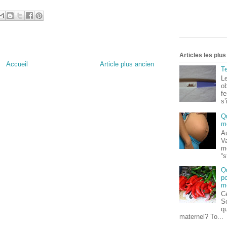
Articles les plu
Accueil
Article plus ancien
Te
Le
o
fe
s’
Q
m
Au
V
m
“s
Q
po
m
Ce
S
qu
maternel? To...