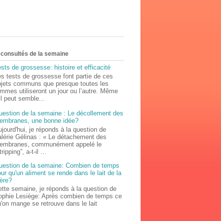
s consultés de la semaine
sts de grossesse: histoire et efficacité
s tests de grossesse font partie de ces
bjets communs que presque toutes les
mmes utiliseront un jour ou l’autre. Même
il peut semble...
uestion de la semaine : Le décollement des
embranes, une bonne idée?
jourd'hui, je réponds à la question de
alérie Gélinas : « Le détachement des
embranes, communément appelé le
tripping”, a-t-il ...
uestion de la semaine: Combien de temps
ur qu'un aliment se rende dans le lait de la
ère?
tte semaine, je réponds à la question de
ophie Lesiège: Après combien de temps ce
'on mange se retrouve dans le lait