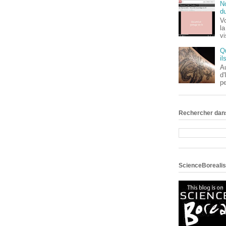
No
du
Vo
la
v
Q
il
Au
d'
pe
Rechercher dans
ScienceBorealis