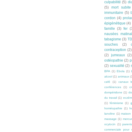
culpabilité
(5)
di
(5)
mort subite
immunitaire
(5)
cordon
(4)
prola
épigénétique
(4)
famille
(3)
fer
(
nausées matina
tabagisme
(3)
T
souches
(2)
contraception
(2)
(2)
jumeaux
(2)
ostéopathie
(2)
p
(2)
sexualité
(2)
BPA
(1)
Ebola
(1)
alcool
(1)
animaux
(
café
(1)
canaux b
conférences
(1)
c
dompéridone
(1)
do
du travail
(1)
eczém
(1)
féminisme
(1)
g
homéopathie
(1)
h
lanoline
(1)
maison
massage
(1)
mercu
ocytocin
(1)
parenta
commerciale pour n