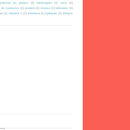
sclérose en plaque
(1)
stéréotypes
(1)
suce
(1)
 de naissance
(1)
tandem
(1)
toxines
(1)
télévision
(1)
se
(1)
vitamine C
(1)
émotions
(1)
épilepsie
(1)
éthique