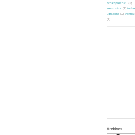
schizophrénie
(1)
sérotonine
(1)
tache
ultrasons
(1)
ventou
(1)
Archives