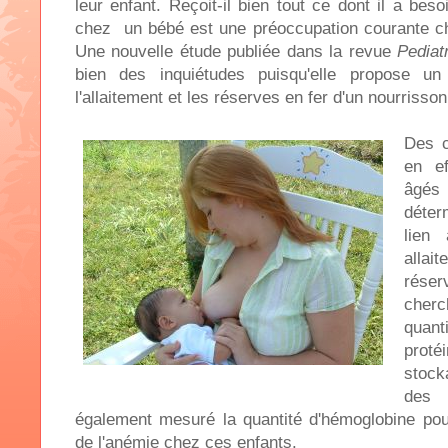
leur enfant. Reçoit-il bien tout ce dont il a bes
chez un bébé est une préoccupation courante c
Une nouvelle étude publiée dans la revue
Pediat
bien des inquiétudes puisqu'elle propose un
l'allaitement et les réserves en fer d'un nourrisson
Des c
en ef
âgés 
déter
lien
allai
réser
cher
quan
prot
stock
des 
également mesuré la quantité d'hémoglobine pou
de l'anémie chez ces enfants.