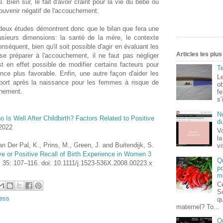
Bien sûr, le fait d'avoir craint pour la vie du bébé ou
souvenir négatif de l'accouchement.
eux études démontrent donc que le bilan que fera une
ieurs dimensions: la santé de la mère, le contexte
onséquent, bien qu'il soit possible d'agir en évaluant les
Articles les plu
e préparer à l'accouchement, il ne faut pas négliger
st en effet possible de modifier certains facteurs pour
Te
nce plus favorable. Enfin, une autre façon d'aider les
Le
ort après la naissance pour les femmes à risque de
o
chement.
fe
s’
No
 Is Well After Childbirth? Factors Related to Positive
du
12022
Vo
la
n Der Pal, K., Prins, M., Green, J. and Buitendijk, S.
v
ve or Positive Recall of Birth Experience in Women 3
Q
h, 35: 107–116. doi: 10.1111/j.1523-536X.2008.00223.x
po
m
Ce
S
ress
qu
maternel? To...
Q