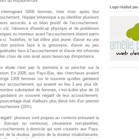
heurs du Royaume-Uni.
Logo réalisé par 
interrogeant 5000 femmes, trois mois après leur
ouchement, l'équipe britannique a pu identifier plusieurs
teurs associés à un bilan positif de l'accouchement.
n sûr, l'absence d'handicap physique et de problèmes
siques ou mentaux avant l'accouchement étaient parmi
x-ci. Toutefois, le fait d'être plus jeune, d'avoir eu une
ction positive face à la grossesse, d'avoir eu peu
nquiétudes face à l'accouchement et d'avoir été informée
 les choix de soin avait aussi beaucoup d'importance.
te étude n'est pas la première à se pencher sur la
stion. En 2008, aux Pays-Bas, des chercheurs avaient
errogé 1309 femmes sur le souvenir qu'elles gardaient
leur accouchement, qui avaient eu lieu 3 ans plus tôt.
nombre substantiel de femmes, c'est-à-dire plus de 16
gardaient un souvenir négatif de leur accouchement.
pourcentage était d'ailleurs plus élevé lors d'un premier
ouchement (20%).
égatif, plusieurs sont propres au contexte entourant la
 (forceps ou ventouse), césarienne non-planifiée,
 accouchements à domicile qui sont courants aux Pays-
 de la douleur, gestion de la douleur insatisfaisante,