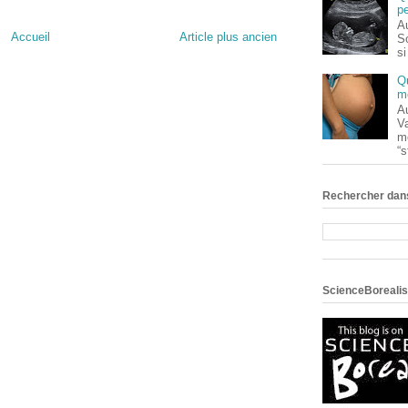
pe
Au
Accueil
Article plus ancien
S
si
Q
m
Au
V
m
“s
Rechercher dans
ScienceBorealis