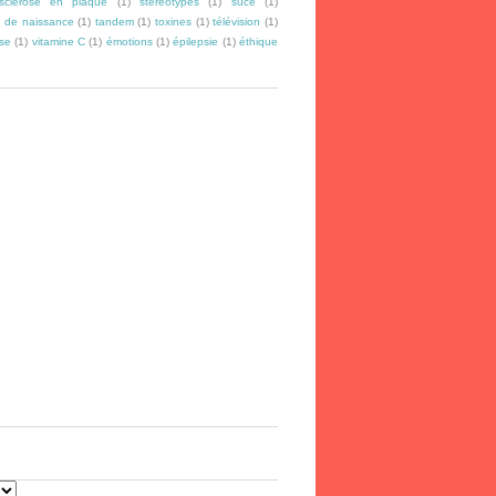
sclérose en plaque
(1)
stéréotypes
(1)
suce
(1)
 de naissance
(1)
tandem
(1)
toxines
(1)
télévision
(1)
se
(1)
vitamine C
(1)
émotions
(1)
épilepsie
(1)
éthique