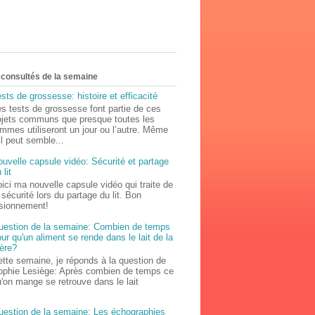
s consultés de la semaine
sts de grossesse: histoire et efficacité
s tests de grossesse font partie de ces
bjets communs que presque toutes les
mmes utiliseront un jour ou l’autre. Même
il peut semble...
uvelle capsule vidéo: Sécurité et partage
 lit
ici ma nouvelle capsule vidéo qui traite de
 sécurité lors du partage du lit. Bon
isionnement!
uestion de la semaine: Combien de temps
ur qu'un aliment se rende dans le lait de la
ère?
tte semaine, je réponds à la question de
ophie Lesiège: Après combien de temps ce
'on mange se retrouve dans le lait
uestion de la semaine: Les échographies