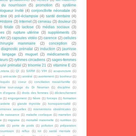
 du nourrisson
(5)
promotion
(5)
système
blogueur invité
(4)
conjonctivite néonatale
(4)
ctine
(4)
pré-éclampsie
(4)
santé dentaire
(4)
Histoire
(3)
Internet
(3)
cerveau
(3)
douleur
(3)
3)
folate
(3)
lactose
(3)
médias sociaux
(3)
les
(3)
rupture utérine
(3)
suppléments
(3)
DAH
(2)
capsules vidéo
(2)
carence
(2)
cellules
chirurgie mammaire
(2)
conception
(2)
diagnostic prénatal
(2)
induction
(2)
jaunisse
langage
(2)
muguet
(2)
médicaments
(2)
leurs
(2)
rythmes circadiens
(2)
sages-femmes
suivi prénatal
(2)
trisomie 21
(2)
vitamine E
(2)
Listeria
(1)
QI
(1)
SARM
(1)
VIH
(1)
acupuncture
(1)
1)
anti-acide
(1)
anxiété
(1)
avortement
(1)
bonheur
(1)
loqués
(1)
coeur
(1)
conciliation travail-famille
(1)
rème tout-usage du Dr Newman
(1)
discipline
(1)
n d'organe
(1)
droits des femmes
(1)
déclenchement
a
(1)
engorgement
(1)
fièvre
(1)
forceps
(1)
formation
arderie
(1)
glande thyroïde
(1)
homoparentalité
(1)
ormones sexuelles
(1)
interventions obstétricales
(1)
 de naissance
(1)
maladie coeliaque
(1)
mamelon
(1)
re
(1)
migraine
(1)
mortalité maternelle
(1)
nutrition
(1)
lité
(1)
perte de poids
(1)
pollution
(1)
préparation
ourrisson
(1)
reflux
(1)
rot
(1)
santé mentale
(1)