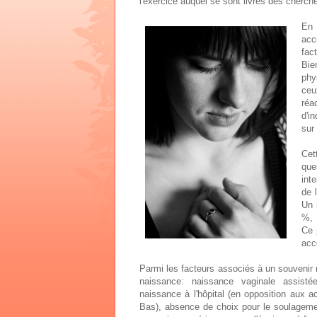
l'exercice auquel se sont livrés des cherc
En 
acc
fac
Bie
phy
ceu
réa
d'i
sur
Cet
que
int
de 
Un 
%, 
Ce 
acc
Parmi les facteurs associés à un souvenir n
naissance: naissance vaginale assistée
naissance à l'hôpital (en opposition aux
Bas), absence de choix pour le soulagement