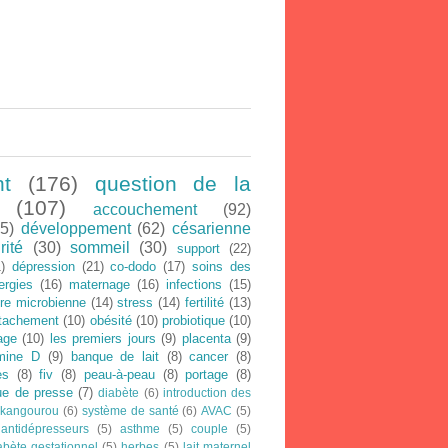
nt
(176)
question de la
(107)
accouchement
(92)
5)
développement
(62)
césarienne
rité
(30)
sommeil
(30)
support
(22)
)
dépression
(21)
co-dodo
(17)
soins des
lergies
(16)
maternage
(16)
infections
(15)
ore microbienne
(14)
stress
(14)
fertilité
(13)
ttachement
(10)
obésité
(10)
probiotique
(10)
age
(10)
les premiers jours
(9)
placenta
(9)
amine D
(9)
banque de lait
(8)
cancer
(8)
es
(8)
fiv
(8)
peau-à-peau
(8)
portage
(8)
ue de presse
(7)
diabète
(6)
introduction des
 kangourou
(6)
système de santé
(6)
AVAC
(5)
antidépresseurs
(5)
asthme
(5)
couple
(5)
abète gestationnel
(5)
herbes
(5)
lait maternel