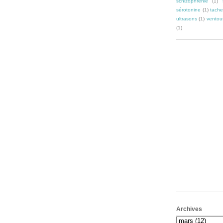
schizophrénie
(1)
sérotonine
(1)
tache
ultrasons
(1)
ventou
(1)
Archives