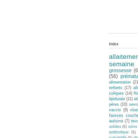
Index
allaiteme
semaine
grossesse
(6
(56)
prématu
alimentation
(21
enfants
(17)
al
coliques
(14)
fl
épidurale
(11)
a
pères
(10)
sevr
vaccin
(9)
vit
fausses couch
autisme
(7)
rev
solides
(6)
soins
antibiotique
(5)
culpabilité
(5)
di