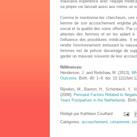
mauvaise expérience avec l'équipe médical. 
sa propre vie laissait aussi aux mères un 
Comme le mentionne les chercheurs, ces d
femme de son accouchement englobe plus
social et la qualité des soins offerts. Par c
attentes des femmes et en les aidant à s
l'influence des procédures médicales. Il e
rendre l'environnement entourant la naissa
femmes est de prévoir davantage de supp
garder un mauvais souvenir de leur accou
Références:
Henderson, J. and Redshaw, M. (2013),
Who
Outcome
. Birth, 40: 1–9. doi: 10.1111/birt.
Rijnders, M., Baston, H., Schönbeck, Y., Va
(2008),
Perinatal Factors Related to Negati
Years Postpartum in the Netherlands
. Birt
Rédigé par
Kathleen Couillard
Catégories:
accouchement
,
césarienne
,
st