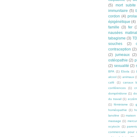
(5)
mort subite
immunitaire
(5)
cordon
(4)
prola
épigénétique
(4)
famille
(3)
fer
(
nausées matina
tabagisme
(3)
T
souches
(2)
contraception
(2)
(2)
jumeaux
(2)
ostéopathie
(2)
p
(2)
sexualité
(2)
BPA
(1)
Ebola
(1)
alcool
(1)
animaux
(
café
(1)
canaux b
conférences
(1)
c
dompéridone
(1)
do
du travail
(1)
eczém
(1)
féminisme
(1)
g
homéopathie
(1)
h
lanoline
(1)
maison
massage
(1)
mercu
ocytocin
(1)
parenta
commerciale pour n