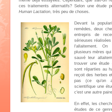
même déjà essayées. Cependant, que sait-on réel
ces traitements alternatifs? Selon une étude p
Human Lactation
, très peu de choses.
Devant la popular
remèdes, deux che
entrepris de rec
sérieuses réalisées
l'allaitement. O
plusieurs mères qui
sauvé leur allait
trouver une étude
sont réparties au h
reçoit des herbes e
pas (ce qu'on a
scientifique une ét
c'est une autre pai
En effet, les cherc
études de ce genre 