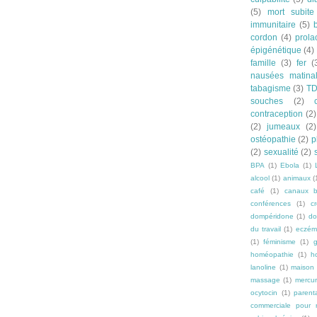
(5)
mort subite
immunitaire
(5)
cordon
(4)
prola
épigénétique
(4)
famille
(3)
fer
(
nausées matina
tabagisme
(3)
T
souches
(2)
contraception
(2)
(2)
jumeaux
(2)
ostéopathie
(2)
p
(2)
sexualité
(2)
BPA
(1)
Ebola
(1)
alcool
(1)
animaux
(
café
(1)
canaux b
conférences
(1)
c
dompéridone
(1)
do
du travail
(1)
eczém
(1)
féminisme
(1)
g
homéopathie
(1)
h
lanoline
(1)
maison
massage
(1)
mercu
ocytocin
(1)
parenta
commerciale pour n