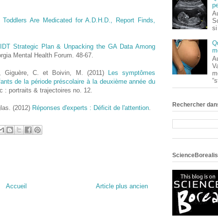
pe
Au
 Toddlers Are Medicated for A.D.H.D., Report Finds,
S
si
Q
 IDT Strategic Plan & Unpacking the GA Data Among
m
rgia Mental Health Forum. 48-67.
Au
V
L., Giguère, C. et Boivin, M. (2011)
Les symptômes
m
“s
nfants de la période préscolaire à la deuxième année du
c : portraits & trajectoires no. 12.
Rechercher dans
glas. (2012)
Réponses d'experts : Déficit de l'attention
.
ScienceBorealis
Accueil
Article plus ancien