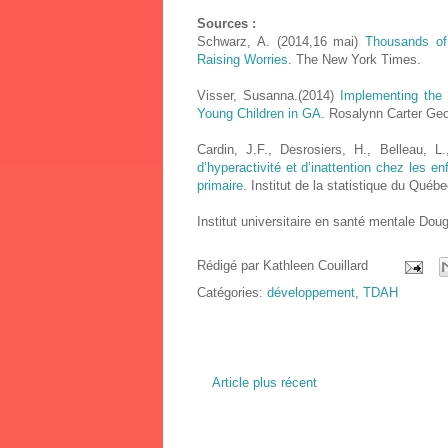
Sources :
Schwarz, A. (2014,16 mai)
Thousands of
Raising Worries
. The New York Times.
Visser, Susanna.(2014)
Implementing the
Young Children in GA
. Rosalynn Carter Geo
Cardin, J.F., Desrosiers, H., Belleau, 
d’hyperactivité et d’inattention chez les e
primaire
. Institut de la statistique du Québe
Institut universitaire en santé mentale Dou
Rédigé par
Kathleen Couillard
Catégories:
développement
,
TDAH
Article plus récent