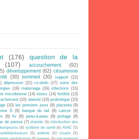
nt
(176)
question de la
(107)
accouchement
(92)
5)
développement
(62)
césarienne
rité
(30)
sommeil
(30)
support
(22)
)
dépression
(21)
co-dodo
(17)
soins des
lergies
(16)
maternage
(16)
infections
(15)
ore microbienne
(14)
stress
(14)
fertilité
(13)
ttachement
(10)
obésité
(10)
probiotique
(10)
age
(10)
les premiers jours
(9)
placenta
(9)
amine D
(9)
banque de lait
(8)
cancer
(8)
es
(8)
fiv
(8)
peau-à-peau
(8)
portage
(8)
ue de presse
(7)
diabète
(6)
introduction des
 kangourou
(6)
système de santé
(6)
AVAC
(5)
antidépresseurs
(5)
asthme
(5)
couple
(5)
abète gestationnel
(5)
herbes
(5)
lait maternel