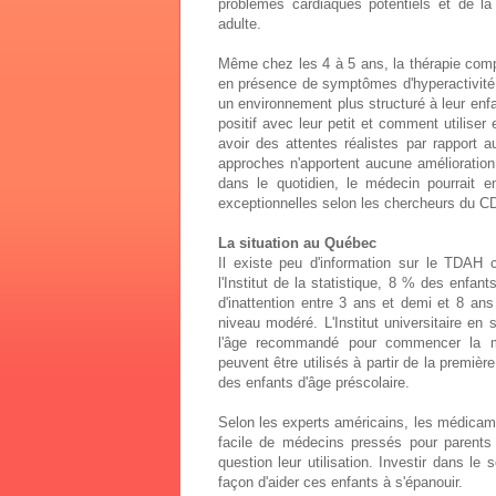
problèmes cardiaques potentiels et de l
adulte.
Même chez les 4 à 5 ans, la thérapie comp
en présence de symptômes d'hyperactivité o
un environnement plus structuré à leur enf
positif avec leur petit et comment utiliser 
avoir des attentes réalistes par rapport
approches n'apportent aucune amélioration
dans le quotidien, le médecin pourrait e
exceptionnelles selon les chercheurs du C
La situation au Québec
Il existe peu d'information sur le TDAH 
l'Institut de la statistique, 8 % des enfa
d'inattention entre 3 ans et demi et 8 ans
niveau modéré. L'Institut universitaire en
l'âge recommandé pour commencer la mé
peuvent être utilisés à partir de la premièr
des enfants d'âge préscolaire.
Selon les experts américains, les médicamen
facile de médecins pressés pour parents
question leur utilisation. Investir dans le 
façon d'aider ces enfants à s'épanouir.