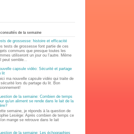
s consultés de la semaine
sts de grossesse: histoire et efficacité
s tests de grossesse font partie de ces
bjets communs que presque toutes les
mmes utiliseront un jour ou l’autre. Même
il peut semble...
uvelle capsule vidéo: Sécurité et partage
 lit
ici ma nouvelle capsule vidéo qui traite de
 sécurité lors du partage du lit. Bon
isionnement!
uestion de la semaine: Combien de temps
ur qu'un aliment se rende dans le lait de la
ère?
tte semaine, je réponds à la question de
ophie Lesiège: Après combien de temps ce
'on mange se retrouve dans le lait
uestion de la semaine: Les échographies