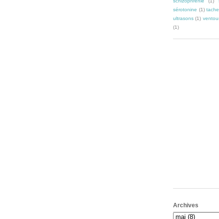
schizophrénie
(1)
sérotonine
(1)
tache
ultrasons
(1)
ventou
(1)
Archives