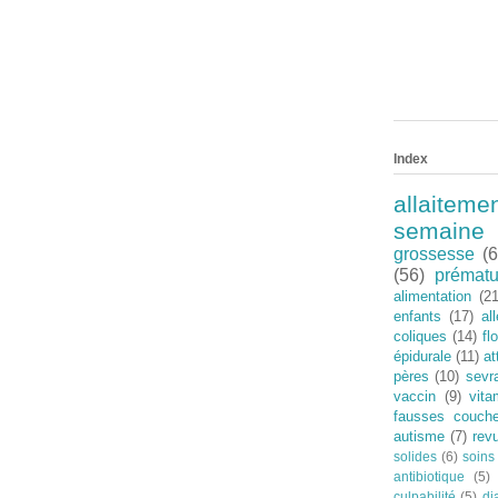
Index
allaiteme
semaine
grossesse
(6
(56)
prématu
alimentation
(21
enfants
(17)
al
coliques
(14)
fl
épidurale
(11)
a
pères
(10)
sevr
vaccin
(9)
vit
fausses couch
autisme
(7)
rev
solides
(6)
soins
antibiotique
(5)
culpabilité
(5)
di