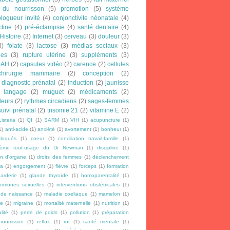
 du nourrisson
(5)
promotion
(5)
système
blogueur invité
(4)
conjonctivite néonatale
(4)
ctine
(4)
pré-éclampsie
(4)
santé dentaire
(4)
Histoire
(3)
Internet
(3)
cerveau
(3)
douleur
(3)
3)
folate
(3)
lactose
(3)
médias sociaux
(3)
les
(3)
rupture utérine
(3)
suppléments
(3)
DAH
(2)
capsules vidéo
(2)
carence
(2)
cellules
chirurgie mammaire
(2)
conception
(2)
diagnostic prénatal
(2)
induction
(2)
jaunisse
langage
(2)
muguet
(2)
médicaments
(2)
leurs
(2)
rythmes circadiens
(2)
sages-femmes
suivi prénatal
(2)
trisomie 21
(2)
vitamine E
(2)
Listeria
(1)
QI
(1)
SARM
(1)
VIH
(1)
acupuncture
(1)
1)
anti-acide
(1)
anxiété
(1)
avortement
(1)
bonheur
(1)
loqués
(1)
coeur
(1)
conciliation travail-famille
(1)
rème tout-usage du Dr Newman
(1)
discipline
(1)
n d'organe
(1)
droits des femmes
(1)
déclenchement
a
(1)
engorgement
(1)
fièvre
(1)
forceps
(1)
formation
arderie
(1)
glande thyroïde
(1)
homoparentalité
(1)
ormones sexuelles
(1)
interventions obstétricales
(1)
 de naissance
(1)
maladie coeliaque
(1)
mamelon
(1)
re
(1)
migraine
(1)
mortalité maternelle
(1)
nutrition
(1)
lité
(1)
perte de poids
(1)
pollution
(1)
préparation
ourrisson
(1)
reflux
(1)
rot
(1)
santé mentale
(1)