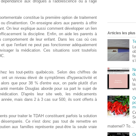
a dépendance aux drogues à l'adolescence ou à l'âge
ortementale constitue la première option de traitement
u d'inattention. On enseigne alors aux parents à offrir
ant. On leur explique aussi comment développer un lien
Articles les plu
efficacement la discipline. Enfin, on aide les parents à
 au comportement de leur enfant. Dans les cas où ces
Te
 et que l'enfant ne peut pas fonctionner adéquatement
Le
nvisager la médication. Ces situations sont toutefois
o
DC.
fe
s’
No
chez les tout-petits québécois. Selon des chiffres de
du
nts ont un niveau élevé de symptômes d'hyperactivité et
Vo
 alors que pour 38 % d'entre eux, on parle plutôt d'un
la
 santé mentale Douglas aborde pour sa part le sujet de
v
dication. D'après leur site web, les médicaments
Q
e année, mais dans 2 à 3 cas sur 500, ils sont offerts à
po
m
Ce
ts pour traiter le TDAH constituent parfois la solution
S
 désemparés. Ce n'est donc pas tout de remettre en
qu
maternel? To...
soutien aux familles représente peut-être la seule vraie
Q