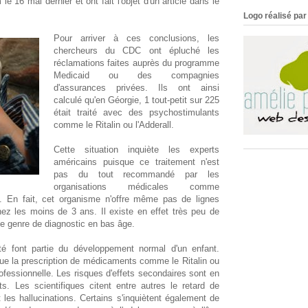
 16 mai dernier et ont fait l'objet d'un article dans le
Logo réalisé par 
Pour arriver à ces conclusions, les
chercheurs du CDC ont épluché les
réclamations faites auprès du programme
Medicaid ou des compagnies
d'assurances privées. Ils ont ainsi
calculé qu'en Géorgie, 1 tout-petit sur 225
était traité avec des psychostimulants
comme le Ritalin ou l'Adderall.
Cette situation inquiète les experts
américains puisque ce traitement n'est
pas du tout recommandé par les
organisations médicales comme
. En fait, cet organisme n'offre même pas de lignes
ez les moins de 3 ans. Il existe en effet très peu de
ce genre de diagnostic en bas âge.
vité font partie du développement normal d'un enfant.
que la prescription de médicaments comme le Ritalin ou
rofessionnelle. Les risques d'effets secondaires sont en
s. Les scientifiques citent entre autres le retard de
t les hallucinations. Certains s'inquiètent également de