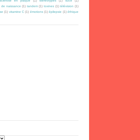
sclérose en plaque
(1)
stéréotypes
(1)
suce
(1)
 de naissance
(1)
tandem
(1)
toxines
(1)
télévision
(1)
se
(1)
vitamine C
(1)
émotions
(1)
épilepsie
(1)
éthique