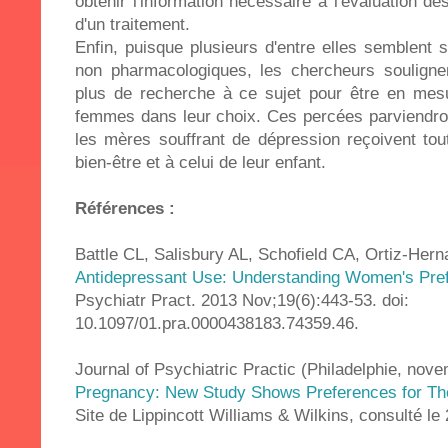
obtenir l'information nécessaire à l'évaluation d
d'un traitement.
Enfin, puisque plusieurs d'entre elles semblent 
non pharmacologiques, les chercheurs soulignent
plus de recherche à ce sujet pour être en mes
femmes dans leur choix. Ces percées parviendron
les mères souffrant de dépression reçoivent toute
bien-être et à celui de leur enfant.
Références :
Battle CL, Salisbury AL, Schofield CA, Ortiz-Her
Antidepressant Use: Understanding Women's Pre
Psychiatr Pract. 2013 Nov;19(6):443-53. doi:
10.1097/01.pra.0000438183.74359.46.
Journal of Psychiatric Practic (Philadelphie, no
Pregnancy: New Study Shows Preferences for Th
Site de Lippincott Williams & Wilkins, consulté l