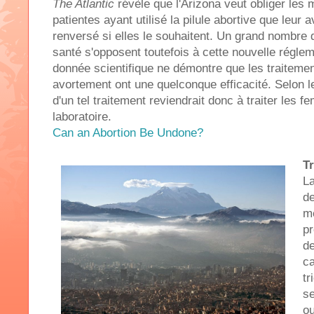
The Atlantic
révèle que l'Arizona veut obliger les 
patientes ayant utilisé la pilule abortive que leur 
renversé si elles le souhaitent. Un grand nombre 
santé s'opposent toutefois à cette nouvelle réglem
donnée scientifique ne démontre que les traitemen
avortement ont une quelconque efficacité. Selon le
d'un tel traitement reviendrait donc à traiter le
laboratoire.
Can an Abortion Be Undone?
T
L
d
me
pr
d
ca
tr
se
ou